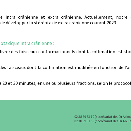
ue intra crânienne et extra crânienne. Actuellement, notre 
t de développer la stéréotaxie extra crânienne courant 2023.
éotaxique intra crânienne :
élivrer des faisceaux conformationnels dont la collimation est stat
r des faisceaux dont la collimation est modifiée en fonction de l’a
 20 et 30 minutes, en une ou plusieurs fractions, selon le protocol
02 38 89 83 70 (secrétariat des Dr Asko
02 38 89 81 60 (secrétariat des Dr Aou