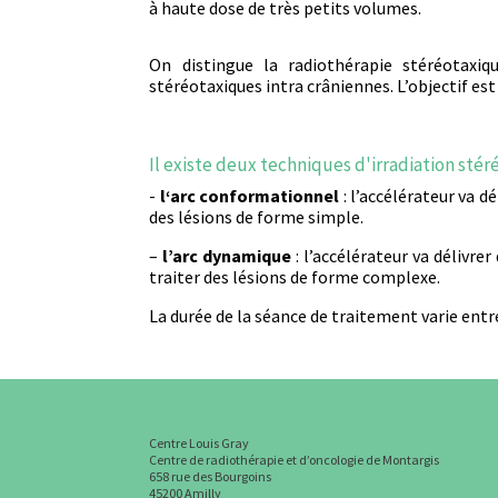
à haute dose de très petits volumes.
On distingue la radiothérapie stéréotaxiq
stéréotaxiques intra crâniennes. L’objectif es
Il existe deux techniques d'irradiation stér
‎‎-
l
‘arc conformationnel
: l’accélérateur va d
des lésions de forme simple.
–
l’arc dynamique
: l’accélérateur va délivre
traiter des lésions de forme complexe.
La durée de la séance de traitement varie entre
Centre Louis Gray
Centre de radiothérapie et d’oncologie de Montargis
658 rue des Bourgoins
45200 Amilly